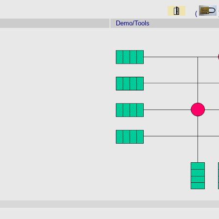
(
Demo/Tools